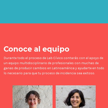
Conoce al equipo
Durante todo el proceso de Lab Cívico contarás con el apoyo de
un equipo multidisciplinario de profesionales con muchas de
ganas de producir cambios en Latinoamérica y ayudarte en todo
lo necesario para que tu proceso de incidencia sea exitoso.