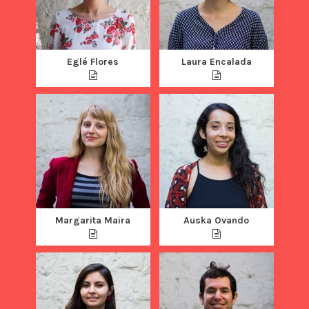
Eglé Flores
Laura Encalada
Margarita Maira
Auska Ovando